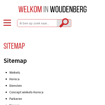
Sitemap
Sitemap
Winkels
Horeca
Diensten
Concept winkels-horeca
Parkeren