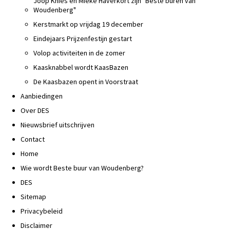
Joop Knies en Mieke Haverkort zijn "Beste buren van
Woudenberg"
Kerstmarkt op vrijdag 19 december
Eindejaars Prijzenfestijn gestart
Volop activiteiten in de zomer
Kaasknabbel wordt KaasBazen
De Kaasbazen opent in Voorstraat
Aanbiedingen
Over DES
Nieuwsbrief uitschrijven
Contact
Home
Wie wordt Beste buur van Woudenberg?
DES
Sitemap
Privacybeleid
Disclaimer