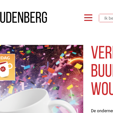
Ver
Buu
Wou
De onderne