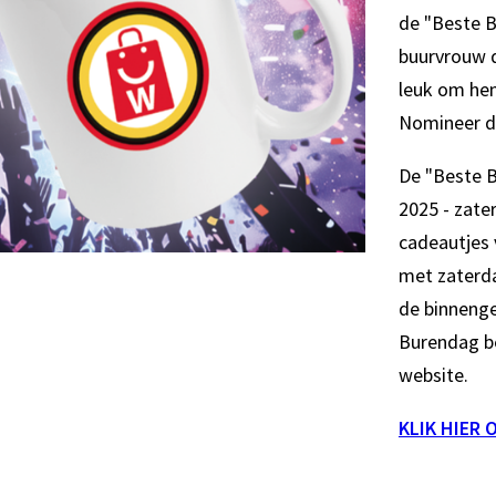
de "Beste B
buurvrouw d
leuk om hem
Nomineer da
De "Beste 
2025 - zate
cadeautjes 
met zaterda
de binneng
Burendag b
website.
KLIK HIER 