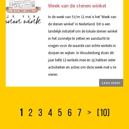
Week van de stenen winkel
In de week van 5 t/m 11 mei is het 'Week van
de stenen winkel' in Nederland. Dit is een
landelijk initiatief om de lokale stenen winkel
in het zonnetje te zetten en aandacht te
vragen voor de waarde van echte winkels in
dorpen en wijken. In Woudenberg doen dit
jaar liefst 12 winkels mee en zij hebben ieder
activiteiten en acties om deze week met u te
vieren.
Lees meer
1
2
3
4
5
6
7
>
[10]