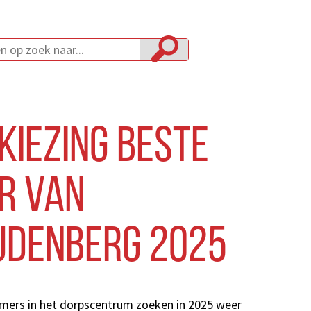
kiezing Beste
r van
denberg 2025
mers in het dorpscentrum zoeken in 2025 weer