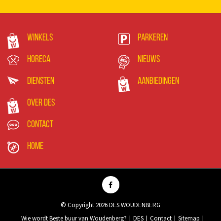
Winkels
Parkeren
Horeca
Nieuws
Diensten
Aanbiedingen
Over DES
Contact
Home
© Copyright 2026 DES WOUDENBERG
Wie wordt Beste buur van Woudenberg?
DES
Contact
Sitemap