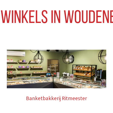
WINKELS IN WOUDEN
Banketbakkerij Ritmeester