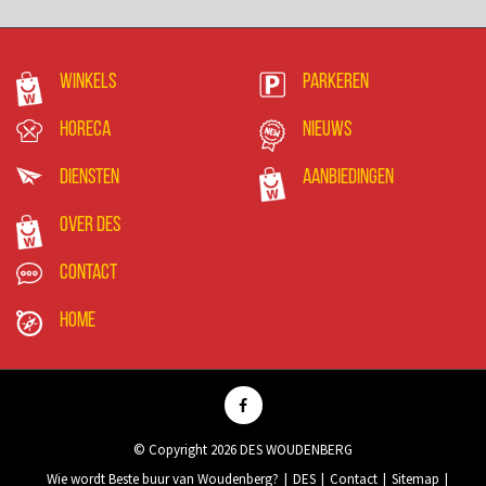
Winkels
Parkeren
Horeca
Nieuws
Diensten
Aanbiedingen
Over DES
Contact
Home
© Copyright 2026 DES WOUDENBERG
Wie wordt Beste buur van Woudenberg?
DES
Contact
Sitemap