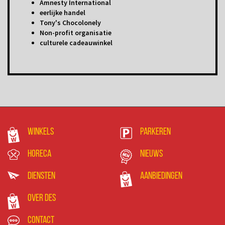
Amnesty International
eerlijke handel
Tony's Chocolonely
Non-profit organisatie
culturele cadeauwinkel
Winkels
Parkeren
Horeca
Nieuws
Diensten
Aanbiedingen
Over DES
Contact