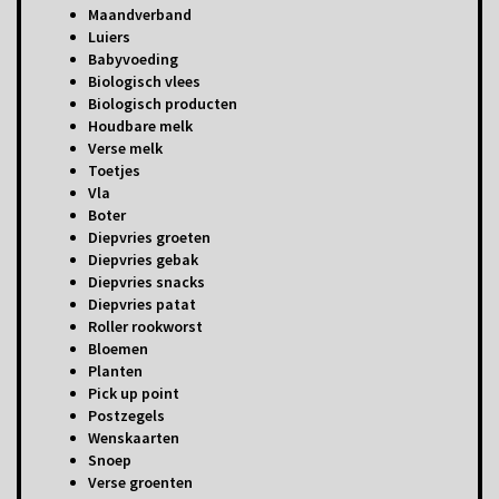
Maandverband
Luiers
Babyvoeding
Biologisch vlees
Biologisch producten
Houdbare melk
Verse melk
Toetjes
Vla
Boter
Diepvries groeten
Diepvries gebak
Diepvries snacks
Diepvries patat
Roller rookworst
Bloemen
Planten
Pick up point
Postzegels
Wenskaarten
Snoep
Verse groenten