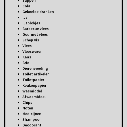
Sappen
Cola
Gekoelde dranken
IJs
IJsblokjes
Barbecue vlees
Gourmet vlees
Schep vis
Vlees
Vleeswaren
Kaas
Brie
Dierenvoeding
Toilet artikelen
Toiletpapier
Keukenpapier
Wasmiddel
Afwasmiddel
Chips
Noten
Medicijnen
Shampoo
Deodorant