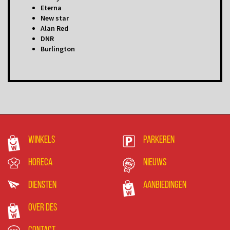
Eterna
New star
Alan Red
DNR
Burlington
Winkels
Parkeren
Horeca
Nieuws
Diensten
Aanbiedingen
Over DES