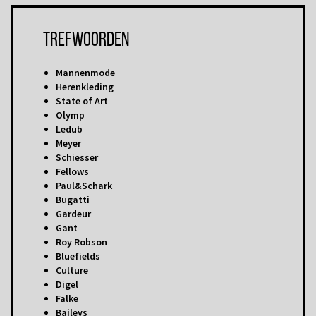
Trefwoorden
Mannenmode
Herenkleding
State of Art
Olymp
Ledub
Meyer
Schiesser
Fellows
Paul&Schark
Bugatti
Gardeur
Gant
Roy Robson
Bluefields
Culture
Digel
Falke
Baileys