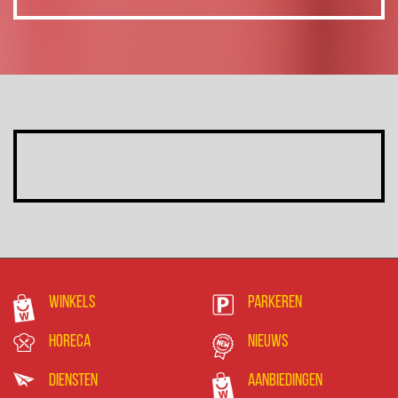
Winkels
Parkeren
Horeca
Nieuws
Diensten
Aanbiedingen