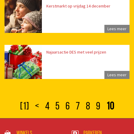
Kerstmarkt op vrijdag 14 december
Lees meer
Najaarsactie DES met veel prijzen
Lees meer
[1]
<
4
5
6
7
8
9
10
Winkels
Parkeren