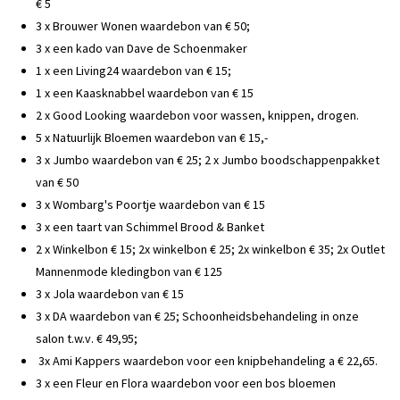
€ 5
3 x Brouwer Wonen waardebon van € 50;
3 x een kado van Dave de Schoenmaker
1 x een Living24 waardebon van € 15;
1 x een Kaasknabbel waardebon van € 15
2 x Good Looking waardebon voor wassen, knippen, drogen.
5 x Natuurlijk Bloemen waardebon van € 15,-
3 x Jumbo waardebon van € 25; 2 x Jumbo boodschappenpakket
van € 50
3 x Wombarg's Poortje waardebon van € 15
3 x een taart van Schimmel Brood & Banket
2 x Winkelbon € 15; 2x winkelbon € 25; 2x winkelbon € 35; 2x Outlet
Mannenmode kledingbon van € 125
3 x Jola waardebon van € 15
3 x DA waardebon van € 25; Schoonheidsbehandeling in onze
salon t.w.v. € 49,95;
3x Ami Kappers waardebon voor een knipbehandeling a € 22,65.
3 x een Fleur en Flora waardebon voor een bos bloemen