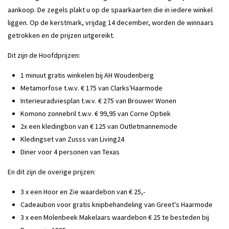
aankoop. De zegels plakt u op de spaarkaarten die in iedere winkel
liggen. Op de kerstmark, vrijdag 14 december, worden de winnaars
getrokken en de prijzen uitgereikt.
Dit zijn de Hoofdprijzen:
1 minuut gratis winkelen bij AH Woudenberg
Metamorfose t.w.v. € 175 van Clarks'Haarmode
Interieuradviesplan t.w.v. € 275 van Brouwer Wonen
Komono zonnebril t.w.v. € 99,95 van Corne Optiek
2x een kledingbon van € 125 van Outletmannemode
Kledingset van Zusss van Living24
Diner voor 4 personen van Texas
En dit zijn de overige prijzen:
3 x een Hoor en Zie waardebon van € 25,-
Cadeaubon voor gratis knipbehandeling van Greet's Haarmode
3 x een Molenbeek Makelaars waardebon € 25 te besteden bij