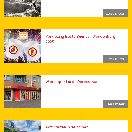
Lees meer
Verkiezing Beste Buur van Woudenberg
2025
Lees meer
Wibra opent in de Dorpsstraat
Lees meer
Activiteiten in de zomer