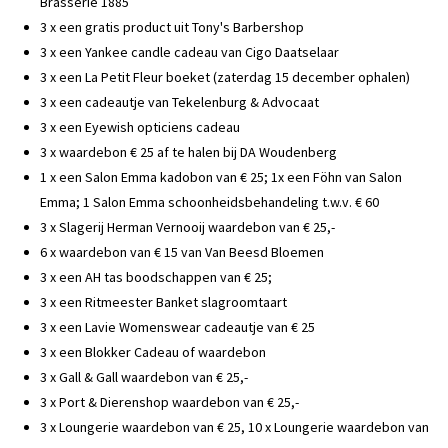
Brasserie 1885
3 x een gratis product uit Tony's Barbershop
3 x een Yankee candle cadeau van Cigo Daatselaar
3 x een La Petit Fleur boeket (zaterdag 15 december ophalen)
3 x een cadeautje van Tekelenburg & Advocaat
3 x een Eyewish opticiens cadeau
3 x waardebon € 25 af te halen bij DA Woudenberg
1 x een Salon Emma kadobon van € 25; 1x een Föhn van Salon
Emma; 1 Salon Emma schoonheidsbehandeling t.w.v. € 60
3 x Slagerij Herman Vernooij waardebon van € 25,-
6 x waardebon van € 15 van Van Beesd Bloemen
3 x een AH tas boodschappen van € 25;
3 x een Ritmeester Banket slagroomtaart
3 x een Lavie Womenswear cadeautje van € 25
3 x een Blokker Cadeau of waardebon
3 x Gall & Gall waardebon van € 25,-
3 x Port & Dierenshop waardebon van € 25,-
3 x Loungerie waardebon van € 25, 10 x Loungerie waardebon van