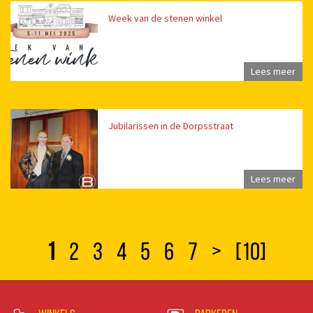
Week van de stenen winkel
Lees meer
Jubilarissen in de Dorpsstraat
Lees meer
1
2
3
4
5
6
7
>
[10]