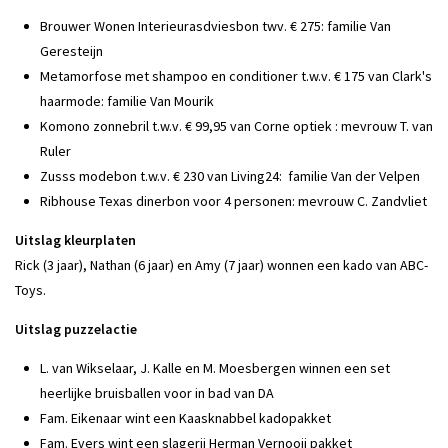
Brouwer Wonen Interieurasdviesbon twv. € 275: familie Van
Geresteijn
Metamorfose met shampoo en conditioner t.w.v. € 175 van Clark's
haarmode: familie Van Mourik
Komono zonnebril t.w.v. € 99,95 van Corne optiek : mevrouw T. van
Ruler
Zusss modebon t.w.v. € 230 van Living24: familie Van der Velpen
Ribhouse Texas dinerbon voor 4 personen: mevrouw C. Zandvliet
Uitslag kleurplaten
Rick (3 jaar), Nathan (6 jaar) en Amy (7 jaar) wonnen een kado van ABC-
Toys.
Uitslag puzzelactie
L. van Wikselaar, J. Kalle en M. Moesbergen winnen een set
heerlijke bruisballen voor in bad van DA
Fam. Eikenaar wint een Kaasknabbel kadopakket
Fam. Evers wint een slagerij Herman Vernooij pakket