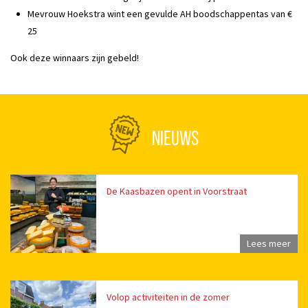
Mevrouw Hoekstra wint een gevulde AH boodschappentas van €
25
Ook deze winnaars zijn gebeld!
NIEUWS
De Kaasbazen opent in Voorstraat
Lees meer
Volop activiteiten in de zomer