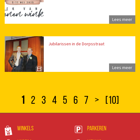
Lees meer
Jubilarissen in de Dorpsstraat
Lees meer
1
2
3
4
5
6
7
>
[10]
Winkels
Parkeren