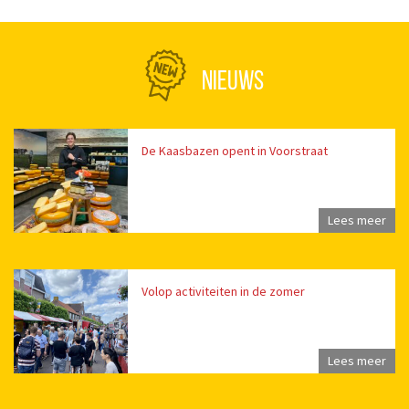
NIEUWS
De Kaasbazen opent in Voorstraat
Lees meer
Volop activiteiten in de zomer
Lees meer