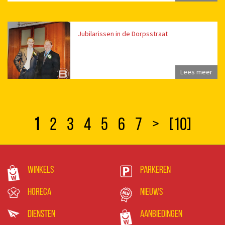
Jubilarissen in de Dorpsstraat
Lees meer
1
2
3
4
5
6
7
>
[10]
Winkels
Parkeren
Horeca
Nieuws
Diensten
Aanbiedingen