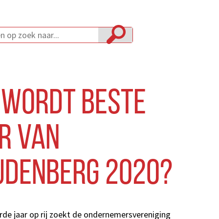
 wordt Beste
r van
denberg 2020?
rde jaar op rij zoekt de ondernemersvereniging