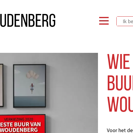
Wie
Buu
Wou
Voor het de