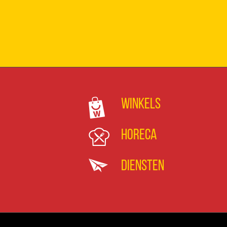
Winkels
Horeca
Diensten