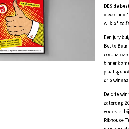
DES de bes
u een 'buur'
wijk of zel
Een jury bu
Beste Buur 
coronamaatr
binnenkome
plaatsgenot
drie winnaa
De drie wi
zaterdag 26
voor-vier b
Ribhouse Te
en waardeb