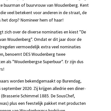
te buurman of buurvrouw van Woudenberg. Kent
 die veel betekent voor anderen in de straat, de
fs het dorp? Nomineer hem of haar!
igt zich over de diverse nominaties en kiest "De
van Woudenberg". Omdat er dit jaar door de
egelen vermoedelijk extra veel nominaties
n, benoemt DES Woudenberg twee
en als "Woudenbergse Superbuur". Er zijn dus
rs!
nnaars worden bekendgemaakt op Burendag,
 september 2020. Zij krijgen alledrie een diner-
ij (Brasserie Schimmel 1885. De SousChef,
xas) plus een feestelijk pakket met producten
onnen van Woudenbergse bedrijven.