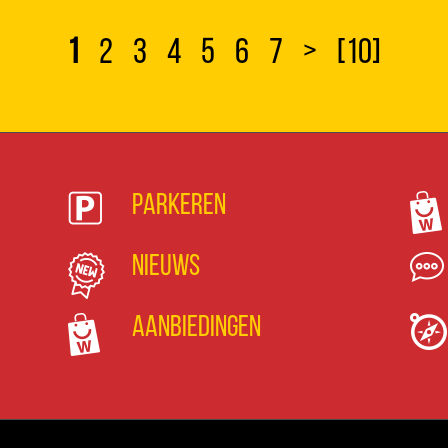
1
2
3
4
5
6
7
>
[10]
Parkeren
Nieuws
Aanbiedingen