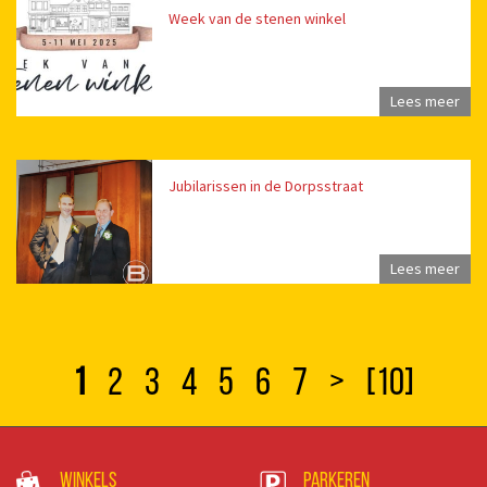
Week van de stenen winkel
Lees meer
Jubilarissen in de Dorpsstraat
Lees meer
1
2
3
4
5
6
7
>
[10]
Winkels
Parkeren