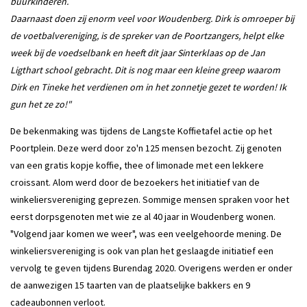
buurkinderen.
Daarnaast doen zij enorm veel voor Woudenberg. Dirk is omroeper bij
de voetbalvereniging, is de spreker van de Poortzangers, helpt elke
week bij de voedselbank en heeft dit jaar Sinterklaas op de Jan
Ligthart school gebracht. Dit is nog maar een kleine greep waarom
Dirk en Tineke het verdienen om in het zonnetje gezet te worden! Ik
gun het ze zo!"
De bekenmaking was tijdens de Langste Koffietafel actie op het
Poortplein. Deze werd door zo'n 125 mensen bezocht. Zij genoten
van een gratis kopje koffie, thee of limonade met een lekkere
croissant. Alom werd door de bezoekers het initiatief van de
winkeliersvereniging geprezen. Sommige mensen spraken voor het
eerst dorpsgenoten met wie ze al 40 jaar in Woudenberg wonen.
"Volgend jaar komen we weer", was een veelgehoorde mening. De
winkeliersvereniging is ook van plan het geslaagde initiatief een
vervolg te geven tijdens Burendag 2020. Overigens werden er onder
de aanwezigen 15 taarten van de plaatselijke bakkers en 9
cadeaubonnen verloot.