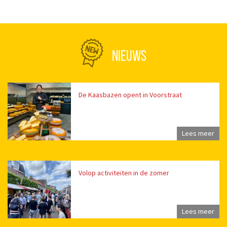
NIEUWS
De Kaasbazen opent in Voorstraat
Lees meer
Volop activiteiten in de zomer
Lees meer