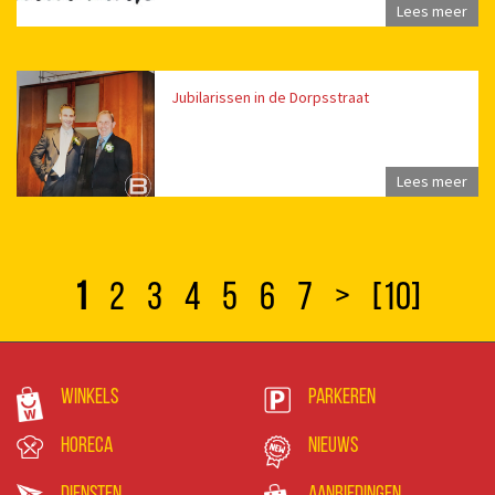
Lees meer
Jubilarissen in de Dorpsstraat
Lees meer
1
2
3
4
5
6
7
>
[10]
Winkels
Parkeren
Horeca
Nieuws