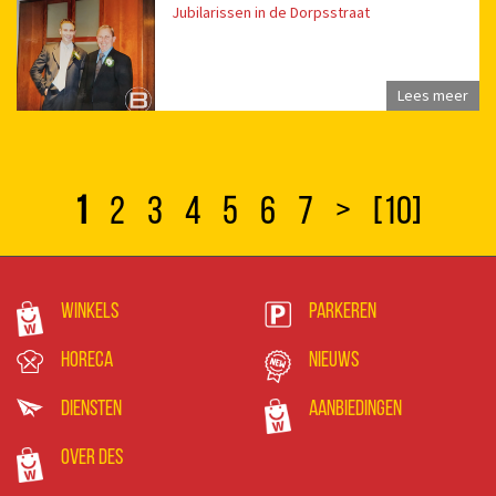
Jubilarissen in de Dorpsstraat
Lees meer
1
2
3
4
5
6
7
>
[10]
Winkels
Parkeren
Horeca
Nieuws
Diensten
Aanbiedingen
Over DES